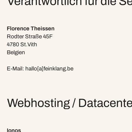
Verantwortlich für die S
Florence Theissen
Rodter Straße 45F
4780 St.Vith
Belgien
E-Mail: hallo[a]feinklang.be
Webhosting / Datacente
Ionos